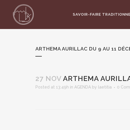
SAVOIR-FAIRE TRADITIONN
ARTHEMA AURILLAC DU 9 AU 11 DÉC
27 NOV
ARTHEMA AURILLA
Posted at 13:49h
in
AGENDA
by
laetitia
0 Com