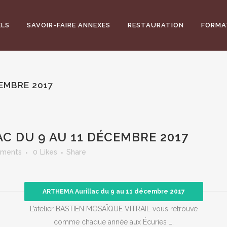
ELS
SAVOIR-FAIRE ANNEXES
RESTAURATION
FORMA
EMBRE 2017
C DU 9 AU 11 DÉCEMBRE 2017
ments
0
Likes
Share
ARTHEMA Aurillac du 9 au 11 décembre 2017
L’atelier BASTIEN MOSAÏQUE VITRAIL vous retrouve
comme chaque année aux Écuries ….