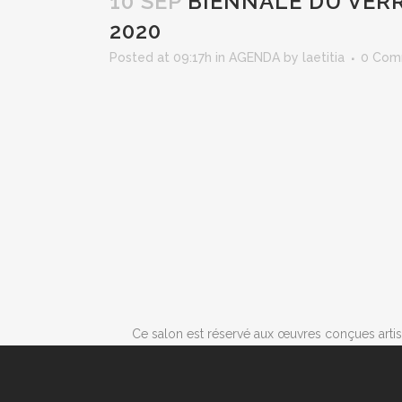
10 SEP
BIENNALE DU VERRE
2020
Posted at 09:17h
in
AGENDA
by
laetitia
0 Com
Ce salon est réservé aux œuvres conçues artisa