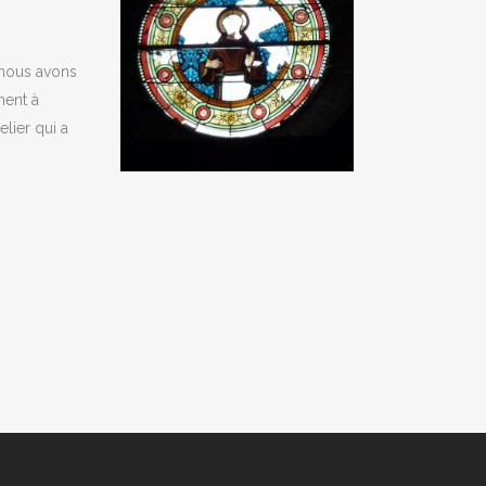
 nous avons
ment à
elier qui a