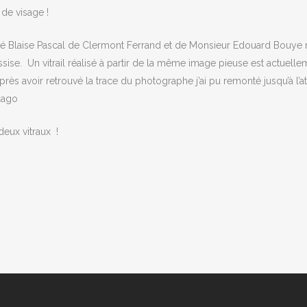
 de visage !
sité Blaise Pascal de Clermont Ferrand et de Monsieur Edouard Bouye
’Assise. Un vitrail réalisé à partir de la même image pieuse est actuelle
rès avoir retrouvé la trace du photographe j’ai pu remonté jusqu’à l’at
icago
deux vitraux !